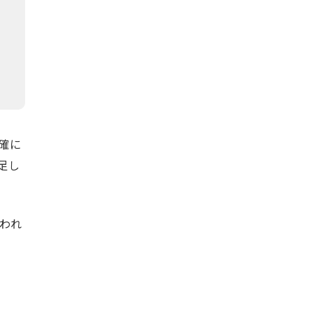
確に
足し
われ