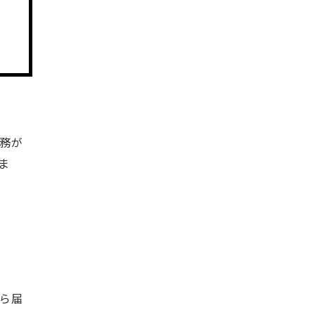
務が
ま
ら届