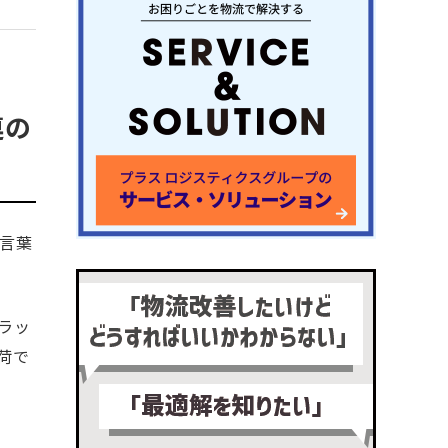
連の
言葉
ラッ
荷で