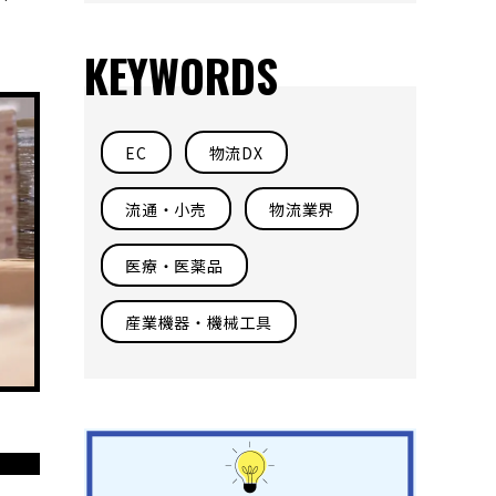
KEYWORDS
EC
物流DX
流通・小売
物流業界
医療・医薬品
産業機器・機械工具