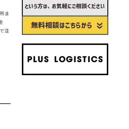
所ま
を
で注