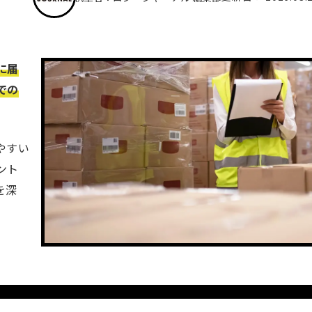
に届
での
やすい
ント
を深