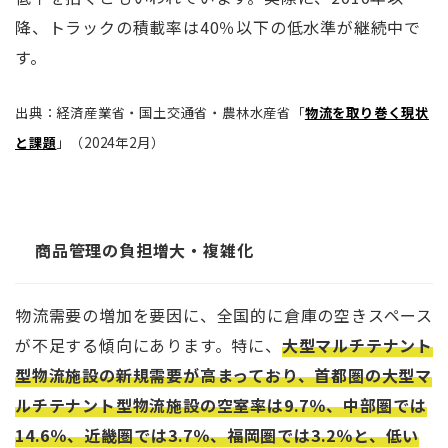
降、トラックの積載率は40％以下の低水準が継続中で
す。
出典：経済産業省・国土交通省・農林水産省「
物流を取り巻く現状
と課題
」（2024年2月）
商品管理の負担増大・複雑化
物流需要の増加を要因に、全国的に倉庫の空きスペース
が不足する傾向にあります。特に、
大型マルチテナント
型物流施設の新規需要が高まっており、首都圏の大型マ
ルチテナント型物流施設の空室率は9.7％、中部圏では
14.6％、近畿圏では3.7％、福岡圏では3.2％と、低い