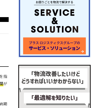
を指
間
が
納期