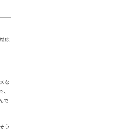
し
対応
メな
で、
んで
そう