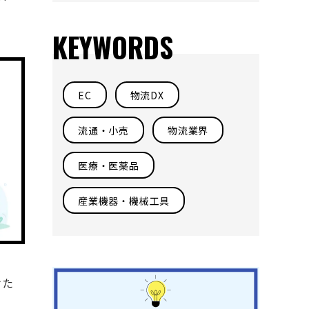
KEYWORDS
EC
物流DX
流通・小売
物流業界
医療・医薬品
産業機器・機械工具
けた