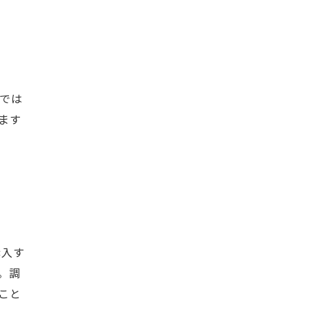
では
ます
購入す
。調
こと