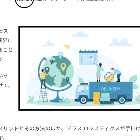
ビス
業界に
ること
す。
いう
せて、
メリットとその方法のほか、プラス ロジスティクスが手掛
す。